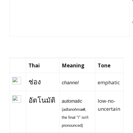
Thai
Meaning
Tone
ช่อง
emphatic
channel
อัตโนมัติ
low-no-
automatic
uncertain
(
adtanohma
dt
,
the final "i" isn't
pronounced)