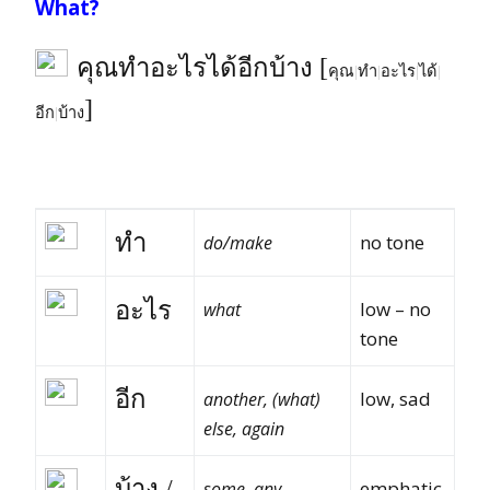
What?
คุณทำอะไรได้อีกบ้าง [
คุณ
|
ทำ
|
อะไร
|
ได้
|
]
อีก
|
บ้าง
ทำ
no tone
do/make
อะไร
low – no
what
tone
อีก
low, sad
another, (what)
else, again
บ้าง /
emphatic
some, any