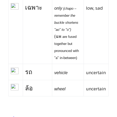
เฉพาะ
low, sad
only
(
chapo
–
remember the
buckle shortens
"ao" to "o")
(
ฉพ
are fused
together but
pronounced with
"a" in-between)
รถ
uncertain
vehicle
ล้อ
uncertain
wheel